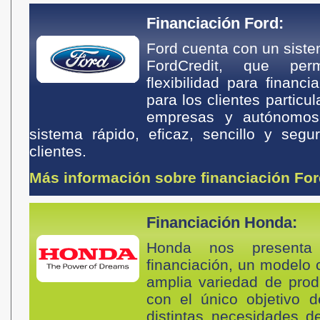
Financiación Ford:
Ford cuenta con un siste
FordCredit, que pe
flexibilidad para financ
para los clientes particu
empresas y autónomos
sistema rápido, eficaz, sencillo y seg
clientes.
Más información sobre financiación Fo
Financiación Honda:
Honda nos present
financiación, un modelo
amplia variedad de pro
con el único objetivo 
distintas necesidades 