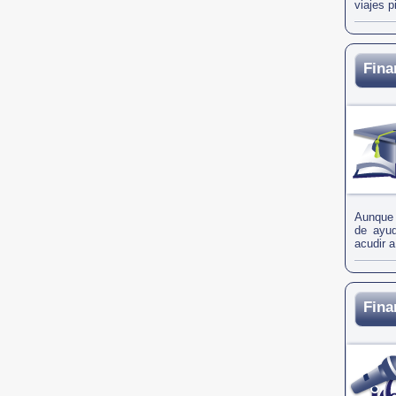
viajes p
Fina
Aunque l
de ayud
acudir a
Fina