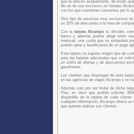
que la utilicen asiduamente, de modo que
No es de uso exclusivo en tiendas Alcamp
con los que mantienen convenios por lo qu
Otro tipo de servicios muy exclusivos es 
un 25% de descuento a la hora de comprar
Con la
tarjeta Alcampo
tu decides com
banco y además podrás elegir entre rea
mensual, una cuota que se estipulará por
podrán optar y beneficiarse de un pago a
Esta tarjeta no supone ningún tipo de cuota
para las tarjetas adicionales que se solic
un sinfín de ofertas y de descuentos ex
gasolineras.
Los clientes que dispongan de esta tarj
en las agencias de viajes Alcampo y en l
Además solo por ser titular de dicha tarje
Plus, es decir que podrán solicitar 30
disponible de la tarjeta de cada client
cualquier información, Alcampo ofrece un 
que quieran realizar sus clientes.