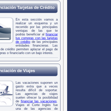
nciación Tarjetas de Crédito
En esta sección vamos a
realizar un esquema y un
recorrido por las principales
ventajas de las que te
podrás beneficiar al
financiar
tus compras con las tarjetas
de crédito
de las principales
entidades financieras. Las
s de crédito permiten aplazar el pago de
ras o financiarlo con un bajo interes.
nciación de Viajes
Las vacaciones suponen un
gasto extra que a veces
resulta difícil de soportar.
Las agencias de viajes
suelen ofrecer la posibilidad
de
financiar las vacaciones
.
Viajes el Corte Inglés fue
una de las agencias de