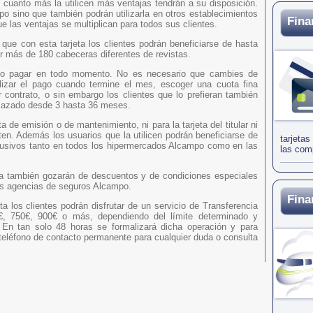
 cuanto más la utilicen más ventajas tendrán a su disposición.
o sino que también podrán utilizarla en otros establecimientos
Fina
e las ventajas se multiplican para todos sus clientes.
que con esta tarjeta los clientes podrán beneficiarse de hasta
 más de 180 cabeceras diferentes de revistas.
o pagar en todo momento. No es necesario que cambies de
lizar el pago cuando termine el mes, escoger una cuota fina
 contrato, o sin embargo los clientes que lo prefieran también
plazado desde 3 hasta 36 meses.
 de emisión o de mantenimiento, ni para la tarjeta del titular ni
iten. Además los usuarios que la utilicen podrán beneficiarse de
tarjeta
clusivos tanto en todos los hipermercados Alcampo como en las
las comp
eta también gozarán de descuentos y de condiciones especiales
as agencias de seguros Alcampo.
Fina
ta los clientes podrán disfrutar de un servicio de Transferencia
0€, 750€, 900€ o más, dependiendo del límite determinado y
e. En tan solo 48 horas se formalizará dicha operación y para
teléfono de contacto permanente para cualquier duda o consulta