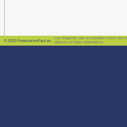
Las imágenes que acompañan a este sitio we
© 2010 FinanciacionFacil.es
utilizan con fines informativos.