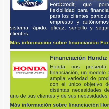
FordCredit, que pe
flexibilidad para financ
para los clientes particu
empresas y autónomos
sistema rápido, eficaz, sencillo y seg
clientes.
Más información sobre financiación Fo
Financiación Honda:
Honda nos present
financiación, un modelo
amplia variedad de pro
con el único objetivo 
distintas necesidades 
uno de sus clientes y de sus necesidade
Más información sobre financiación Ho