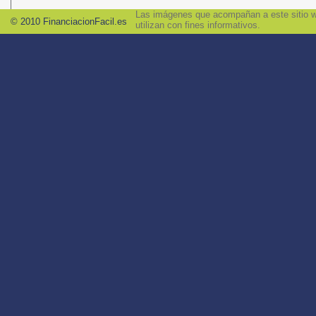
Las imágenes que acompañan a este sitio we
© 2010 FinanciacionFacil.es
utilizan con fines informativos.