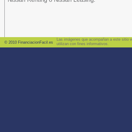
Las imágenes que acompañan a este sitio we
© 2010 FinanciacionFacil.es
utilizan con fines informativos.