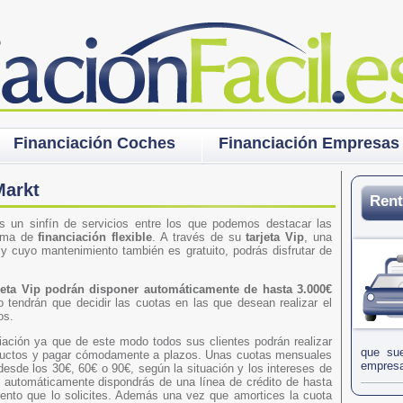
Financiación Coches
Financiación Empresas
Markt
Rent
s un sinfín de servicios entre los que podemos destacar las
tema de
financiación flexible
. A través de su
tarjeta Vip
, una
e y cuyo mantenimiento también es gratuito, podrás disfrutar de
rjeta Vip podrán disponer automáticamente de hasta 3.000€
o tendrán que decidir las cuotas en las que desean realizar el
os.
ciación ya que de este modo todos sus clientes podrán realizar
que sue
oductos y pagar cómodamente a plazos. Unas cuotas mensuales
empresa
esde los 30€, 60€ o 90€, según la situación y los intereses de
 automáticamente dispondrás de una línea de crédito de hasta
omento que lo solicites. Además una vez que amortices la cuota