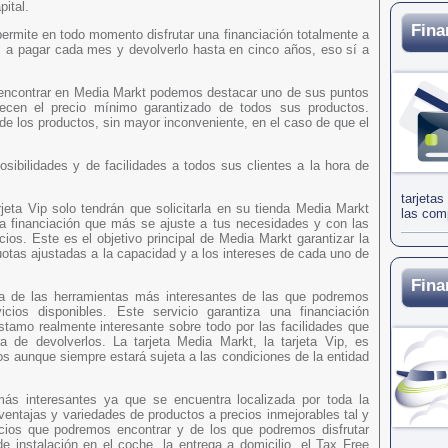
ital.
Fina
ermite en todo momento disfrutar una financiación totalmente a
s a pagar cada mes y devolverlo hasta en cinco años, eso sí a
s encontrar en Media Markt podemos destacar uno de sus puntos
ecen el precio mínimo garantizado de todos sus productos.
e los productos, sin mayor inconveniente, en el caso de que el
sibilidades y de facilidades a todos sus clientes a la hora de
tarjeta
arjeta Vip solo tendrán que solicitarla en su tienda Media Markt
las comp
a financiación que más se ajuste a tus necesidades y con las
os. Este es el objetivo principal de Media Markt garantizar la
uotas ajustadas a la capacidad y a los intereses de cada uno de
Fina
na de las herramientas más interesantes de las que podremos
cios disponibles. Este servicio garantiza una financiación
stamo realmente interesante sobre todo por las facilidades que
a de devolverlos. La tarjeta Media Markt, la tarjeta Vip, es
s aunque siempre estará sujeta a las condiciones de la entidad
s interesantes ya que se encuentra localizada por toda la
entajas y variedades de productos a precios inmejorables tal y
icios que podremos encontrar y de los que podremos disfrutar
e instalación en el coche, la entrega a domicilio, el Tax Free