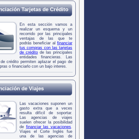
nciación Tarjetas de Crédito
En esta sección vamos a
realizar un esquema y un
recorrido por las principales
ventajas de las que te
podrás beneficiar al
financiar
tus compras con las tarjetas
de crédito
de las principales
entidades financieras. Las
s de crédito permiten aplazar el pago de
ras o financiarlo con un bajo interes.
nciación de Viajes
Las vacaciones suponen un
gasto extra que a veces
resulta difícil de soportar.
Las agencias de viajes
suelen ofrecer la posibilidad
de
financiar las vacaciones
.
Viajes el Corte Inglés fue
una de las agencias de