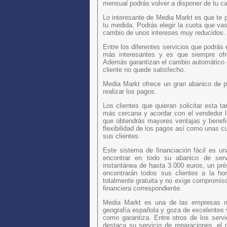
mensual podrás volver a disponer de tu cap
Lo interesante de Media Markt es que te p
tu medida. Podrás elegir la cuota que va
cambio de unos intereses muy reducidos.
Entre los diferentes servicios que podrá
más interesantes y es que siempre ofr
Además garantizan el cambio automático d
cliente no quede satisfecho.
Media Markt ofrece un gran abanico de po
realizar los pagos.
Los clientes que quieran solicitar esta t
más cercana y acordar con el vendedor l
que obtendrás mayores ventajas y benefici
flexibilidad de los pagos así como unas c
sus clientes.
Este sistema de financiación fácil es u
encontrar en todo su abanico de servi
instantánea de hasta 3.000 euros, un pré
encontrarán todos sus clientes a la hor
totalmente gratuita y no exige compromiso
financiera correspondiente.
Media Markt es una de las empresas má
geografía española y goza de excelentes v
como garantiza. Entre otros de los serv
destaca su servicio de reparaciones, el d