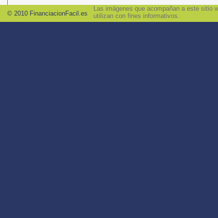
Las imágenes que acompañan a este sitio we
© 2010 FinanciacionFacil.es
utilizan con fines informativos.