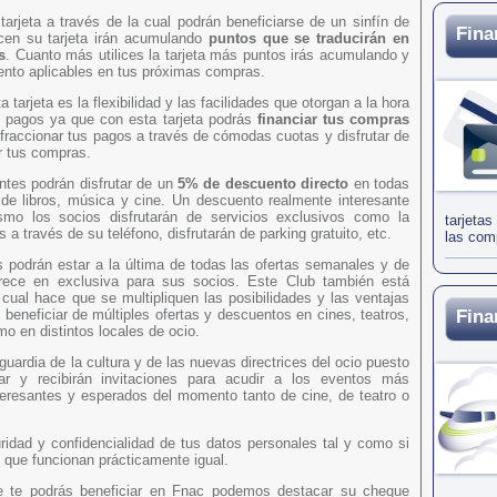
arjeta a través de la cual podrán beneficiarse de un sinfín de
Fina
icen su tarjeta irán acumulando
puntos que se traducirán en
s
. Cuanto más utilices la tarjeta más puntos irás acumulando y
ento aplicables en tus próximas compras.
tarjeta es la flexibilidad y las facilidades que otorgan a la hora
s pagos ya que con esta tarjeta podrás
financiar tus compras
 fraccionar tus pagos a través de cómodas cuotas y disfrutar de
ar tus compras.
entes podrán disfrutar de un
5% de descuento directo
en todas
de libros, música y cine. Un descuento realmente interesante
smo los socios disfrutarán de servicios exclusivos como la
tarjeta
s a través de su teléfono, disfrutarán de parking gratuito, etc.
las comp
s podrán estar a la última de todas las ofertas semanales y de
frece en exclusiva para sus socios. Este Club también está
cual hace que se multipliquen las posibilidades y las ventajas
eneficiar de múltiples ofertas y descuentos en cines, teatros,
Fina
o en distintos locales de ocio.
uardia de la cultura y de las nuevas directrices del ocio puesto
ar y recibirán invitaciones para acudir a los eventos más
teresantes y esperados del momento tanto de cine, de teatro o
ridad y confidencialidad de tus datos personales tal y como si
o que funcionan prácticamente igual.
que te podrás beneficiar en Fnac podemos destacar su cheque