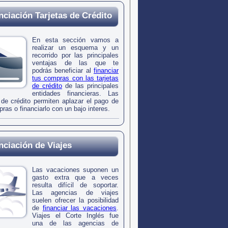
nciación Tarjetas de Crédito
En esta sección vamos a
realizar un esquema y un
recorrido por las principales
ventajas de las que te
podrás beneficiar al
financiar
tus compras con las tarjetas
de crédito
de las principales
entidades financieras. Las
s de crédito permiten aplazar el pago de
ras o financiarlo con un bajo interes.
nciación de Viajes
Las vacaciones suponen un
gasto extra que a veces
resulta difícil de soportar.
Las agencias de viajes
suelen ofrecer la posibilidad
de
financiar las vacaciones
.
Viajes el Corte Inglés fue
una de las agencias de