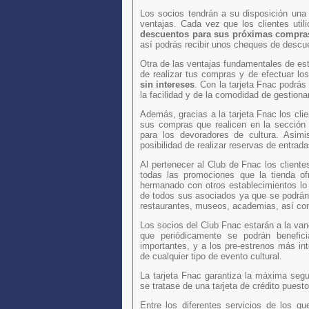
Los socios tendrán a su disposición una t
ventajas. Cada vez que los clientes util
descuentos para sus próximas compra
así podrás recibir unos cheques de descu
Otra de las ventajas fundamentales de esta 
de realizar tus compras y de efectuar lo
sin intereses
. Con la tarjeta Fnac podrás
la facilidad y de la comodidad de gestion
Además, gracias a la tarjeta Fnac los cli
sus compras que realicen en la sección 
para los devoradores de cultura. Asimi
posibilidad de realizar reservas de entrada
Al pertenecer al Club de Fnac los cliente
todas las promociones que la tienda o
hermanado con otros establecimientos lo 
de todos sus asociados ya que se podrán b
restaurantes, museos, academias, así com
Los socios del Club Fnac estarán a la vang
que periódicamente se podrán benefici
importantes, y a los pre-estrenos más in
de cualquier tipo de evento cultural.
La tarjeta Fnac garantiza la máxima segu
se tratase de una tarjeta de crédito puest
Entre los diferentes servicios de los 